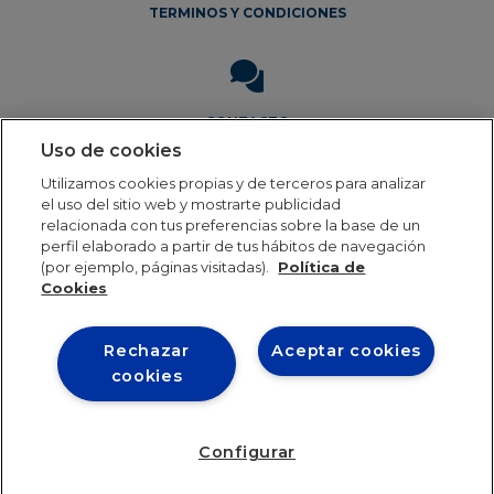
TERMINOS Y CONDICIONES
CONTACTO
Uso de cookies
Utilizamos cookies propias y de terceros para analizar
el uso del sitio web y mostrarte publicidad
relacionada con tus preferencias sobre la base de un
perfil elaborado a partir de tus hábitos de navegación
(por ejemplo, páginas visitadas).
Política de
Aviso Legal
Política de privacidad
Política de cookies
Cookies
Rechazar
Aceptar cookies
Our online order processing is temporarily paused
cookies
during the holiday period. Orders will resume shipping in
24th August. Thank you for your patience and continued
support. We look forward to serving you soon!
Configurar
0
Descartar