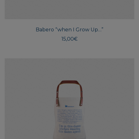
Babero “when I Grow Up…”
15,00
€