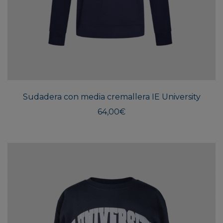
Este
produ
tiene
múlti
Sudadera con media cremallera IE University
varian
Las
64,00
€
opcio
se
pued
elegir
en
la
págin
de
produ