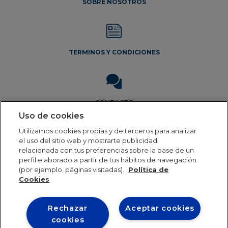
SOBRE NOSOTROS
TERMINOS Y CONDICIONES
CONTACTO
Uso de cookies
Utilizamos cookies propias y de terceros para analizar
el uso del sitio web y mostrarte publicidad
relacionada con tus preferencias sobre la base de un
perfil elaborado a partir de tus hábitos de navegación
(por ejemplo, páginas visitadas).
Política de
Aviso Legal
Política de privacidad
Política de cookies
Cookies
Rechazar
Aceptar cookies
Our online order processing is temporarily paused
cookies
during the holiday period. Orders will resume shipping in