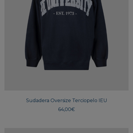
Este
produ
tiene
múlti
Sudadera Oversize Terciopelo IEU
varian
Las
64,00
€
opcio
se
pued