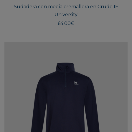
múlti
Sudadera con media cremallera en Crudo IE
varian
University
Las
opcio
64,00
€
se
pued
elegir
en
la
págin
de
produ