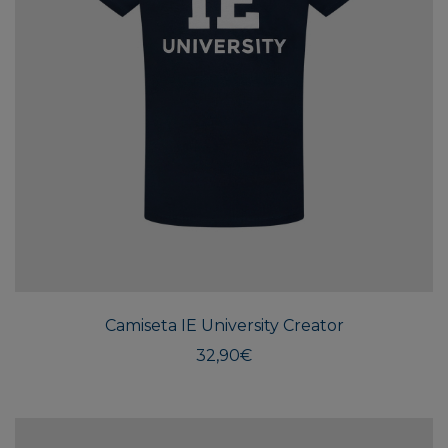
Este
produ
tiene
múlti
Camiseta IE University Creator
varian
Las
32,90
€
opcio
se
pued