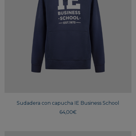
Este
produ
tiene
múlti
Sudadera con capucha IE Business School
varian
Las
64,00
€
opcio
se
pued