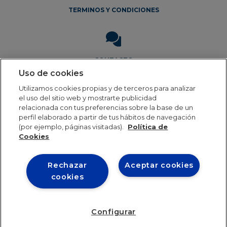
TERMINOS Y CONDICIONES
CONTACTO
Uso de cookies
Utilizamos cookies propias y de terceros para analizar
el uso del sitio web y mostrarte publicidad
relacionada con tus preferencias sobre la base de un
perfil elaborado a partir de tus hábitos de navegación
(por ejemplo, páginas visitadas).
Política de
Aviso Legal
Política de privacidad
Política de cookies
Cookies
Rechazar
Aceptar cookies
Our online order processing is temporarily paused
cookies
during the holiday period. Orders will resume shipping in
24th August. Thank you for your patience and continued
support. We look forward to serving you soon!
Configurar
0
Descartar