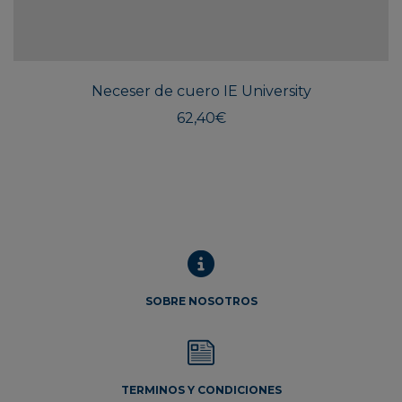
Este
produ
tiene
múlti
Neceser de cuero IE University
varian
Las
62,40
€
opcio
se
pued
elegir
en
la
págin
de
SOBRE NOSOTROS
produ
TERMINOS Y CONDICIONES