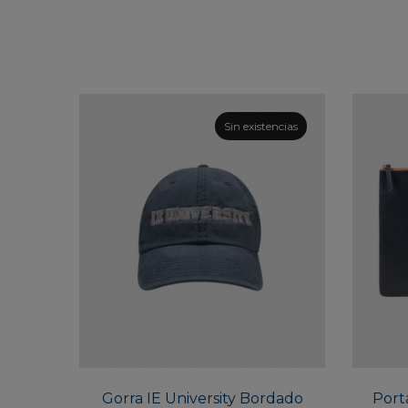
Sin existencias
Este
producto
tiene
múltiples
Gorra IE University Bordado
variantes.
Port