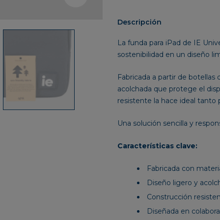
University
cantidad
Descripción
La funda para iPad de IE Unive
sostenibilidad en un diseño lim
Fabricada a partir de botellas 
acolchada que protege el dispo
resistente la hace ideal tant
Una solución sencilla y respons
Características clave:
Fabricada con materia
Diseño ligero y acol
Construcción resiste
Diseñada en colabora