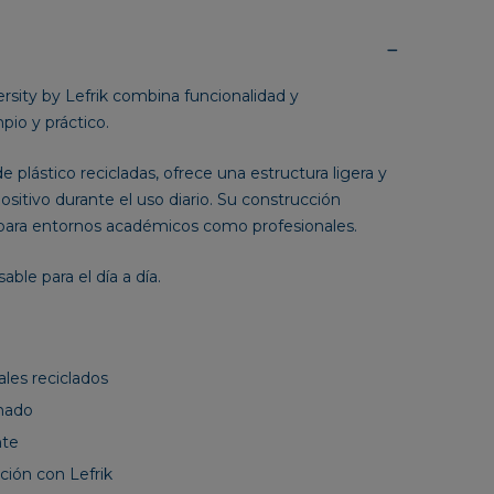
rsity by Lefrik combina funcionalidad y
pio y práctico.
de plástico recicladas, ofrece una estructura ligera y
sitivo durante el uso diario. Su construcción
o para entornos académicos como profesionales.
able para el día a día.
les reciclados
chado
nte
ción con Lefrik