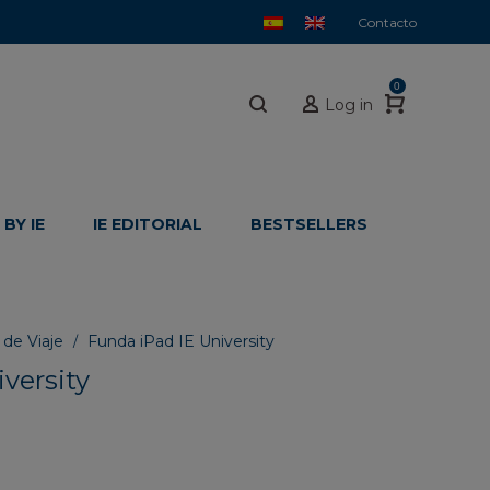
Contacto
0
Log in
BY IE
IE EDITORIAL
BESTSELLERS
 de Viaje
Funda iPad IE University
/
versity