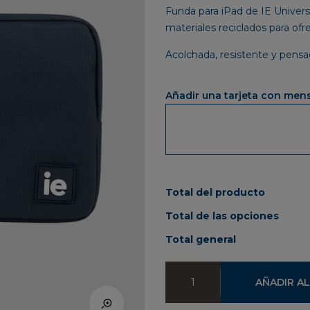
Funda para iPad de IE Universi
materiales reciclados para ofre
Acolchada, resistente y pensa
Añadir una tarjeta con men
Total del producto
Total de las opciones
Total general
Funda
AÑADIR AL
iPad
IE