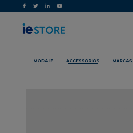
IE
IE
Store
Store
MODA IE
ACCESSORIOS
MARCAS 