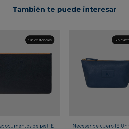
También te puede interesar
Sin existencias
Sin exist
Este
producto
tiene
múltiples
adocumentos de piel IE
variantes.
Neceser de cuero IE Univ