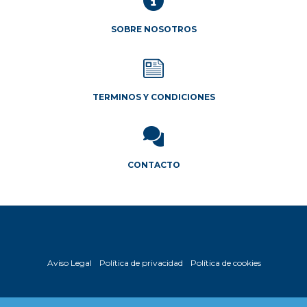
págin
de
SOBRE NOSOTROS
produ
TERMINOS Y CONDICIONES
CONTACTO
Aviso Legal
Política de privacidad
Política de cookies