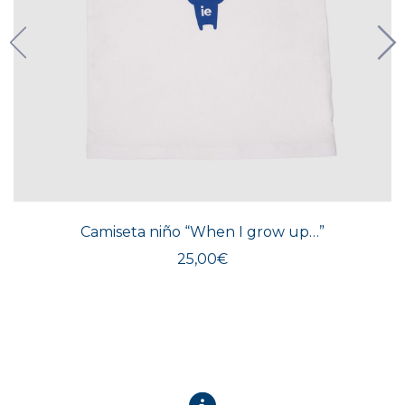
Este
produ
tiene
múlti
Camiseta niño “When I grow up…”
varian
Las
25,00
€
opcio
se
pued
elegir
en
la