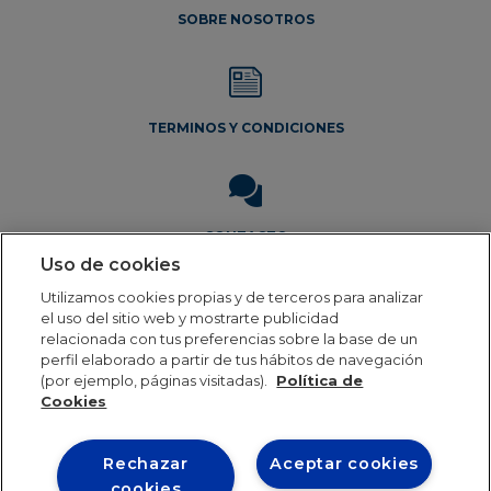
de
SOBRE NOSOTROS
produ
TERMINOS Y CONDICIONES
CONTACTO
Uso de cookies
Utilizamos cookies propias y de terceros para analizar
el uso del sitio web y mostrarte publicidad
relacionada con tus preferencias sobre la base de un
perfil elaborado a partir de tus hábitos de navegación
(por ejemplo, páginas visitadas).
Política de
Aviso Legal
Política de privacidad
Política de cookies
Cookies
Rechazar
Aceptar cookies
Our online order processing is temporarily paused
cookies