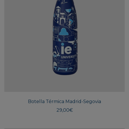
Este
produ
tiene
múlti
Botella Térmica Madrid-Segovia
varian
Las
29,00
€
opcio
se